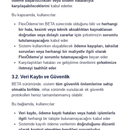
ödeme başarısızlıkları veya sistem hatalarıyla
karşılaşabileceklerini
kabul ederler.
Bu kapsamda, kullanıcılar:
FlexÖdeme’nin BETA sürecinde olduğunu bilir ve
herhangi
bir hata, kesinti veya teknik aksaklıktan kaynaklanan
doğrudan veya dolaylı zararlar için
şirketimizin
sorumlu
tutulamayacağını
kabul eder.
Sistemi kullanırken oluşabilecek
ödeme kayıpları, tahsilat
sorunları veya herhangi bir maliyetle ilgili olarak
FlexÖdeme’yi sorumlu tutamayacağını
beyan eder.
Karşılaştıkları hataları ve geliştirme önerilerini
şirketimize
iletmeyi taahhüt eder
.
3.2. Veri Kaybı ve Güvenlik
BETA sürümünde, sistem
tüm güvenlik önlemlerine sahip
olmakla birlikte
, nihai sürümde sunulacak ek güvenlik
protokolleri henüz tamamlanmamış olabilir.
Bu bağlamda, kullanıcılar:
Veri kaybı, ödeme kaydı hataları veya hatalı işlemlerle
ilgili
herhangi bir talepte bulunamayacağını kabul eder.
Sistemde kayıtlı ödeme verilerinin
doğruluğunu düzenli
olarak kontrol etmekten kendileri sorumludur
.